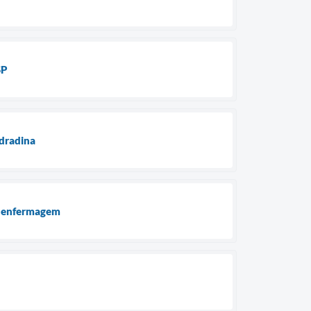
SP
dradina
e enfermagem