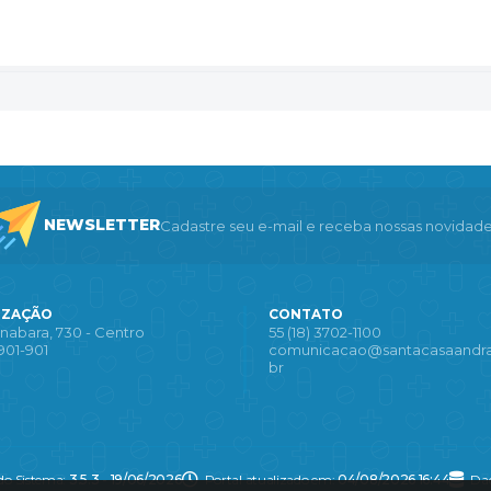
NEWSLETTER
Cadastre seu e-mail e receba nossas novidade
IZAÇÃO
CONTATO
nabara, 730 - Centro
55 (18) 3702-1100
901-901
comunicacao@santacasaandra
br
do Sistema:
3.5.3 - 19/06/2026
Portal atualizado em:
04/08/2026 16:44
Dad