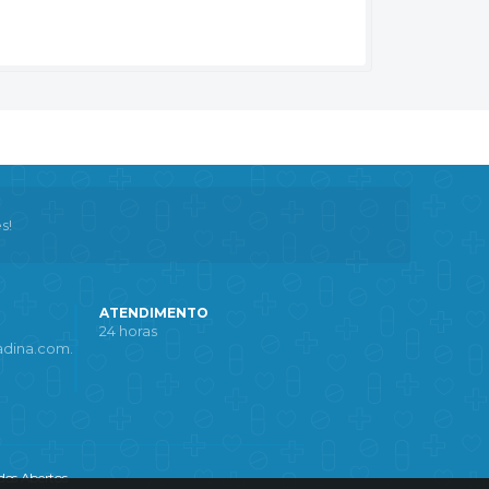
s!
ATENDIMENTO
24 horas
dina.com.
os Abertos