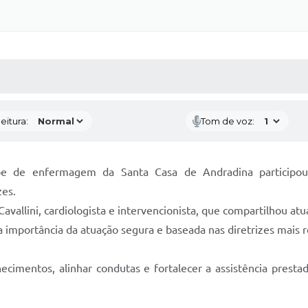
 MÍDIAS
RECEBA NOTÍCIAS
eitura:
Tom de voz:
uipe de enfermagem da Santa Casa de Andradina participo
zes.
Cavallini, cardiologista e intervencionista, que compartilhou a
 importância da atuação segura e baseada nas diretrizes mais 
cimentos, alinhar condutas e fortalecer a assistência presta