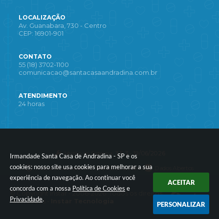
LOCALIZAÇÃO
Av. Guanabara, 730 - Centro
CEP: 16901-901
CONTATO
55 (18) 3702-1100
comunicacao@santacasaandradina.com.br
ATENDIMENTO
24 horas
Versão do Sistema:
3.5.3 - 19/06/2026
Irmandade Santa Casa de Andradina - SP e os
cookies: nosso site usa cookies para melhorar a sua
Portal atualizado em:
04/08/2026 16:44
Dados Abertos
experiência de navegação. Ao continuar você
ACEITAR
concorda com a nossa
Política de Cookies
e
© Copyright Instar - 2006-2026. Todos os direitos
Privacidade
.
reservados -
Instar Tecnologia
PERSONALIZAR